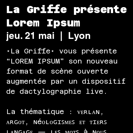
La Griffe présente
Lorem Ipsum
jeu. 21 mai
  |  
Lyon
⋆La Griffe⋆ vous présente
❝LOREM IPSUM❞ son nouveau
format de scène ouverte
augmentée par un dispositif
de dactylographie live.
La thématique : ᴠᴇʀʟᴀɴ,
ᴀʀɢᴏᴛ, ɴéᴏʟᴏɢɪꜱᴍᴇꜱ ᴇᴛ ᴛɪᴇʀꜱ
ʟᴀɴɢᴀɢᴇ — ʟᴇꜱ ᴍᴏᴛꜱ à ɴᴏᴜꜱ