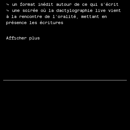
⤷ un format inédit autour de ce qui s’écrit
⤷ une soirée où la dactylographie live vient 
à la rencontre de l’oralité, mettant en 
présence les écritures
Afficher plus
LA MAIS
Menu
RÉSEAUX
Facebook
Accueil
Instagram
Programmation
Les Salles
À Propos
CONTACT