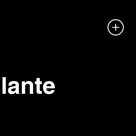
S PAS
lante