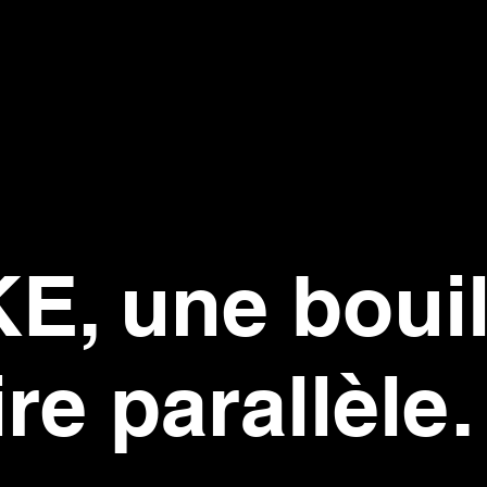
N DE
, une bouil
ire parallèle.