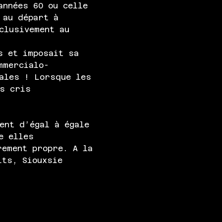
années 60 ou celle 
 au départ à 
clusivement au 
s et imposait sa 
mmercialo-
ales ! Lorsque les 
rs cris 
ent d’égal à égale 
e elles 
rement propre. A la 
its, Siouxsie 