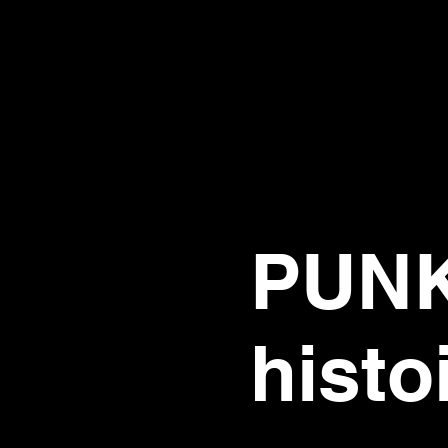
AISO
PUNKE
histo